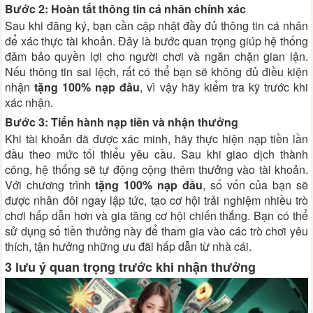
Bước 2: Hoàn tất thông tin cá nhân chính xác
Sau khi đăng ký, bạn cần cập nhật đầy đủ thông tin cá nhân
để xác thực tài khoản. Đây là bước quan trọng giúp hệ thống
đảm bảo quyền lợi cho người chơi và ngăn chặn gian lận.
Nếu thông tin sai lệch, rất có thể bạn sẽ không đủ điều kiện
nhận
tặng 100% nạp đầu
, vì vậy hãy kiểm tra kỹ trước khi
xác nhận.
Bước 3: Tiến hành nạp tiền và nhận thưởng
Khi tài khoản đã được xác minh, hãy thực hiện nạp tiền lần
đầu theo mức tối thiểu yêu cầu. Sau khi giao dịch thành
công, hệ thống sẽ tự động cộng thêm thưởng vào tài khoản.
Với chương trình
tặng 100% nạp đầu
, số vốn của bạn sẽ
được nhân đôi ngay lập tức, tạo cơ hội trải nghiệm nhiều trò
chơi hấp dẫn hơn và gia tăng cơ hội chiến thắng. Bạn có thể
sử dụng số tiền thưởng này để tham gia vào các trò chơi yêu
thích, tận hưởng những ưu đãi hấp dẫn từ nhà cái.
3 lưu ý quan trọng trước khi nhận thưởng