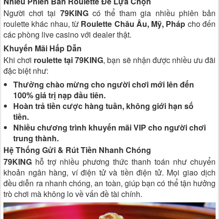
Nhiều Phiên Bản Roulette Để Lựa Chọn
Người chơi tại
79KING
có thể tham gia nhiều phiên bản
roulette khác nhau, từ
Roulette Châu Âu, Mỹ, Pháp
cho đến
các phòng live casino với dealer thật.
Khuyến Mãi Hấp Dẫn
Khi chơi
roulette tại 79KING
, bạn sẽ nhận được nhiều ưu đãi
đặc biệt như:
Thưởng chào mừng cho người chơi mới lên đến
100% giá trị nạp đầu tiên.
Hoàn trả tiền cược hàng tuần, không giới hạn số
tiền.
Nhiều chương trình khuyến mãi VIP cho người chơi
trung thành.
Hệ Thống Gửi & Rút Tiền Nhanh Chóng
79KING
hỗ trợ nhiều phương thức thanh toán như chuyển
khoản ngân hàng, ví điện tử và tiền điện tử. Mọi giao dịch
đều diễn ra nhanh chóng, an toàn, giúp bạn có thể tận hưởng
trò chơi mà không lo về vấn đề tài chính.