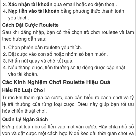
Xác nhận tài khoản
qua email hoặc số điện thoại.
Nạp tiền vào tài khoản
bằng phương thức thanh toán
yêu thích.
Cách Đặt Cược Roulette
Sau khi đăng nhập, bạn có thể chọn trò chơi roulette và làm
theo hướng dẫn sau:
Chọn phiên bản roulette yêu thích.
Đặt cược vào con số hoặc nhóm số bạn muốn.
Nhấn nút quay và chờ kết quả.
Nếu thắng cược, tiền thưởng sẽ tự động được cập nhật
vào tài khoản.
Các Kinh Nghiệm Chơi Roulette Hiệu Quả
Hiểu Rõ Luật Chơi
Trước khi tham gia cá cược, bạn cần hiểu rõ cách chơi và tỷ
lệ trả thưởng của từng loại cược. Điều này giúp bạn tối ưu
hóa chiến thuật chơi.
Quản Lý Ngân Sách
Đừng đặt toàn bộ số tiền vào một ván cược. Hãy chia nhỏ số
vốn và đặt cược một cách hợp lý để kéo dài thời gian chơi và