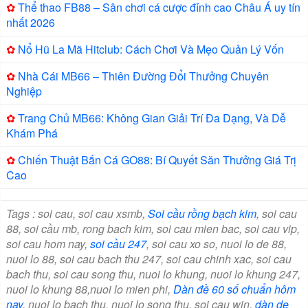
✿
Thể thao FB88 – Sân chơi cá cược đỉnh cao Châu Á uy tín
nhất 2026
✿
Nổ Hũ La Mã Hitclub: Cách Chơi Và Mẹo Quản Lý Vốn
✿
Nhà Cái MB66 – Thiên Đường Đổi Thưởng Chuyên
Nghiệp
✿
Trang Chủ MB66: Không Gian Giải Trí Đa Dạng, Và Dễ
Khám Phá
✿
Chiến Thuật Bắn Cá GO88: Bí Quyết Săn Thưởng Giá Trị
Cao
Tags : soi cau, soi cau xsmb,
Soi cầu rồng bạch kim
, soi cau
88, soi cầu mb, rong bach kim, soi cau mien bac, soi cau vip,
soi cau hom nay,
soi cầu 247
, soi cau xo so, nuoi lo de 88,
nuoi lo 88, soi cau bach thu 247, soi cau chinh xac, soi cau
bach thu, soi cau song thu, nuoi lo khung, nuoi lo khung 247,
nuoi lo khung 88,nuoi lo mien phi,
Dàn đề 60 số chuẩn hôm
nay
, nuoi lo bach thu, nuoi lo song thu, soi cau win,
dàn de