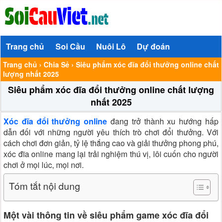
Trang chủ
Soi Cầu
Nuôi Lô
Dự đoán
Trang chủ
›
Chia Sẻ
›
Siêu phẩm xóc đĩa đổi thưởng online chất
lượng nhất 2025
Siêu phẩm xóc đĩa đổi thưởng online chất lượng
nhất 2025
Xóc đĩa đổi thưởng online
đang trở thành xu hướng hấp
dẫn đối với những người yêu thích trò chơi đổi thưởng. Với
cách chơi đơn giản, tỷ lệ thắng cao và giải thưởng phong phú,
xóc đĩa online mang lại trải nghiệm thú vị, lôi cuốn cho người
chơi ở mọi lúc, mọi nơi.
Tóm tắt nội dung
Một vài thông tin về siêu phẩm game xóc đĩa đổi