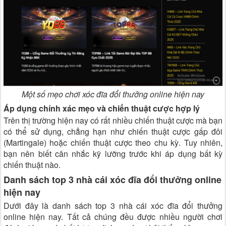
Một số mẹo chơi xóc đĩa đổi thưởng online hiện nay
Áp dụng chính xác mẹo và chiến thuật cược hợp lý
Trên thị trường hiện nay có rất nhiều chiến thuật cược mà bạn
có thể sử dụng, chẳng hạn như chiến thuật cược gấp đôi
(Martingale) hoặc chiến thuật cược theo chu kỳ. Tuy nhiên,
bạn nên biết cân nhắc kỹ lưỡng trước khi áp dụng bất kỳ
chiến thuật nào.
Danh sách top 3 nhà cái xóc đĩa đổi thưởng online
hiện nay
Dưới đây là danh sách top 3 nhà cái xóc đĩa đổi thưởng
online hiện nay. Tất cả chúng đều được nhiều người chơi