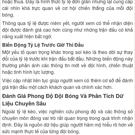
hoặc thua. Đây là hình thức tỷ lệ đơn giản nhưng lại cung cấp
cái nhìn khá trực quan về cơ hội chiến thắng của mỗi đội
bóng.
Thông qua tỷ lệ được niêm yết, người xem có thể nhận diện
đội được đánh giá cao hơn cũng như những trận đấu có khả
năng xuất hiện bất ngờ.
Biến Động Tỷ Lệ Trước Giờ Thi Đấu
Một yếu tố quan trọng khác trong soi kèo là theo dõi sự thay
đổi của tỷ lệ trước khi trận đấu bắt đầu. Những biến động này
thường phản ánh các thông tin mới về đội hình, chiến thuật
hoặc tình hình lực lượng.
Việc cập nhật liên tục giúp người xem có thêm cơ sở để đánh
giá trận đấu một cách khách quan và chính xác hơn.
Đánh Giá Phong Độ Đội Bóng Và Phân Tích Dữ
Liệu Chuyên Sâu
Ngoài tỷ lệ kèo, việc nghiên cứu phong độ và các thông số
chuyên môn đóng vai trò rất quan trọng trong quá trình nhận
định. Đây là nguồn dữ liệu giúp người hâm mộ hiểu rõ hơn về
sức mạnh thực tế của từng đội bóng.