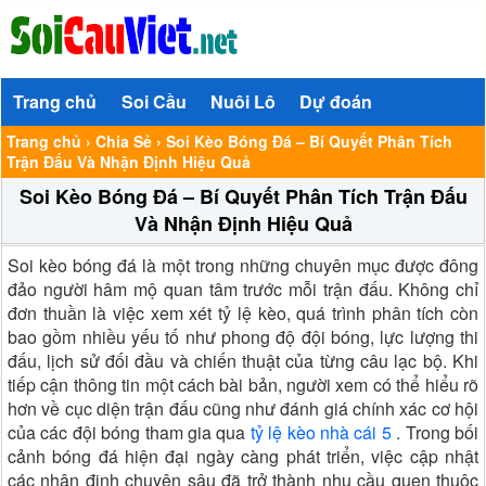
Trang chủ
Soi Cầu
Nuôi Lô
Dự đoán
Trang chủ
›
Chia Sẻ
›
Soi Kèo Bóng Đá – Bí Quyết Phân Tích
Trận Đấu Và Nhận Định Hiệu Quả
Soi Kèo Bóng Đá – Bí Quyết Phân Tích Trận Đấu
Và Nhận Định Hiệu Quả
Soi kèo bóng đá là một trong những chuyên mục được đông
đảo người hâm mộ quan tâm trước mỗi trận đấu. Không chỉ
đơn thuần là việc xem xét tỷ lệ kèo, quá trình phân tích còn
bao gồm nhiều yếu tố như phong độ đội bóng, lực lượng thi
đấu, lịch sử đối đầu và chiến thuật của từng câu lạc bộ. Khi
tiếp cận thông tin một cách bài bản, người xem có thể hiểu rõ
hơn về cục diện trận đấu cũng như đánh giá chính xác cơ hội
của các đội bóng tham gia qua
tỷ lệ kèo nhà cái 5
. Trong bối
cảnh bóng đá hiện đại ngày càng phát triển, việc cập nhật
các nhận định chuyên sâu đã trở thành nhu cầu quen thuộc