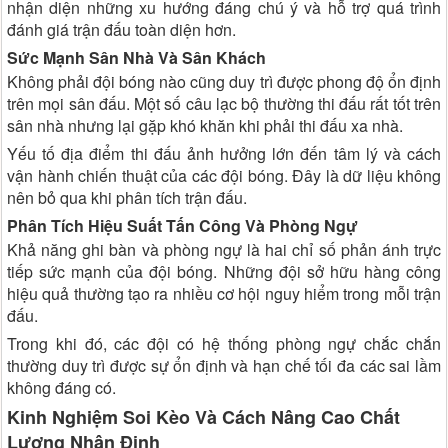
nhận diện những xu hướng đáng chú ý và hỗ trợ quá trình
đánh giá trận đấu toàn diện hơn.
Sức Mạnh Sân Nhà Và Sân Khách
Không phải đội bóng nào cũng duy trì được phong độ ổn định
trên mọi sân đấu. Một số câu lạc bộ thường thi đấu rất tốt trên
sân nhà nhưng lại gặp khó khăn khi phải thi đấu xa nhà.
Yếu tố địa điểm thi đấu ảnh hưởng lớn đến tâm lý và cách
vận hành chiến thuật của các đội bóng. Đây là dữ liệu không
nên bỏ qua khi phân tích trận đấu.
Phân Tích Hiệu Suất Tấn Công Và Phòng Ngự
Khả năng ghi bàn và phòng ngự là hai chỉ số phản ánh trực
tiếp sức mạnh của đội bóng. Những đội sở hữu hàng công
hiệu quả thường tạo ra nhiều cơ hội nguy hiểm trong mỗi trận
đấu.
Trong khi đó, các đội có hệ thống phòng ngự chắc chắn
thường duy trì được sự ổn định và hạn chế tối đa các sai lầm
không đáng có.
Kinh Nghiệm Soi Kèo Và Cách Nâng Cao Chất
Lượng Nhận Định