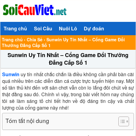
Trang chủ
Soi Cầu
Nuôi Lô
Dự đoán
Trang chủ
›
Chia Sẻ
›
Sunwin Uy Tín Nhất – Cổng Game Đổi
Thưởng Đẳng Cấp Số 1
Sunwin Uy Tín Nhất – Cổng Game Đổi Thưởng
Đẳng Cấp Số 1
Sunwin
uy tín nhất chắc chắn là điều không cần phải bàn cãi
quá nhiều trên các diễn đàn cá cược trực tuyến hiện nay. Một
số tân thủ khi đến với sân chơi vẫn còn lo lắng đôi chút về sự
thật đằng sau đó. Chính vì vậy, trong bài viết hôm nay chúng
tôi sẽ làm sáng tỏ chi tiết hơn về độ đáng tin cậy và chất
lượng của cổng game này nhé!
Tóm tắt nội dung