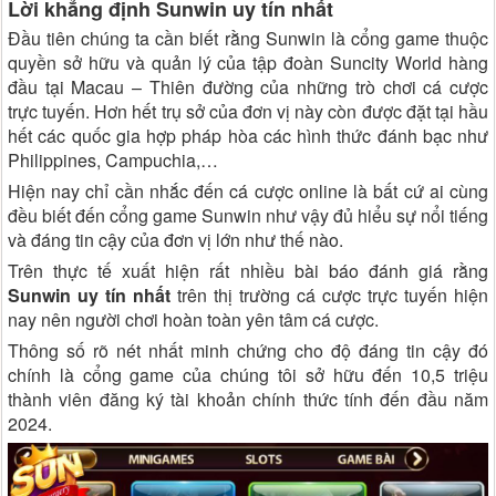
Lời khẳng định Sunwin uy tín nhất
Đầu tiên chúng ta cần biết rằng Sunwin là cổng game thuộc
quyền sở hữu và quản lý của tập đoàn Suncity World hàng
đầu tại Macau – Thiên đường của những trò chơi cá cược
trực tuyến. Hơn hết trụ sở của đơn vị này còn được đặt tại hầu
hết các quốc gia hợp pháp hòa các hình thức đánh bạc như
Philippines, Campuchia,…
Hiện nay chỉ cần nhắc đến cá cược online là bất cứ ai cùng
đều biết đến cổng game Sunwin như vậy đủ hiểu sự nổi tiếng
và đáng tin cậy của đơn vị lớn như thế nào.
Trên thực tế xuất hiện rất nhiều bài báo đánh giá rằng
Sunwin uy tín nhất
trên thị trường cá cược trực tuyến hiện
nay nên người chơi hoàn toàn yên tâm cá cược.
Thông số rõ nét nhất minh chứng cho độ đáng tin cậy đó
chính là cổng game của chúng tôi sở hữu đến 10,5 triệu
thành viên đăng ký tài khoản chính thức tính đến đầu năm
2024.