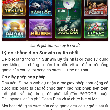
Đánh giá Sunwin uy tín nhất
Lý do khẳng định Sunwin uy tín nhất
Để biết rằng thông tin
Sunwin uy tín nhất
có thực sự đúng
hay không thì chúng ta cần tìm hiểu về ưu điểm mà cổng
game của chúng tôi đang có được. Cụ thể như sau:
Có giấy phép hợp pháp
Đầu tiên, Sunwin vinh dự nhận được giấy phép hoạt động cá
cược hợp pháp từ các tổ chức đánh bạc hợp pháp trên toàn
thế giới. Nổi bật trong đó phải kể đến PAGCOR thuộc
Philippines, chính phủ Costa Rica và tổ chức Isle of Man.
Mọi hoạt động cá cược của cổng game đều có sự giám sát từ