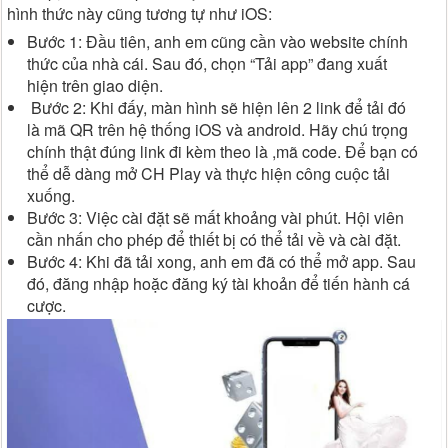
hình thức này cũng tương tự như iOS:
Bước 1: Đầu tiên, anh em cũng cần vào website chính
thức của nhà cái. Sau đó, chọn “Tải app” đang xuất
hiện trên giao diện.
Bước 2: Khi đấy, màn hình sẽ hiện lên 2 link để tải đó
là mã QR trên hệ thống iOS và android. Hãy chú trọng
chính thật đúng link đi kèm theo là ,mã code. Để bạn có
thể dễ dàng mở CH Play và thực hiện công cuộc tải
xuống.
Bước 3: Việc cài đặt sẽ mất khoảng vài phút. Hội viên
cần nhấn cho phép để thiết bị có thể tải về và cài đặt.
Bước 4: Khi đã tải xong, anh em đã có thể mở app. Sau
đó, đăng nhập hoặc đăng ký tài khoản để tiến hành cá
cược.