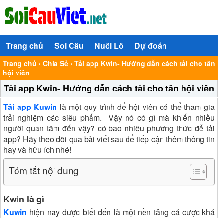
Trang chủ
Soi Cầu
Nuôi Lô
Dự đoán
Trang chủ
›
Chia Sẻ
›
Tải app Kwin- Hướng dẫn cách tải cho tân
hội viên
Tải app Kwin- Hướng dẫn cách tải cho tân hội viên
Tải app Kuwin
là một quy trình để hội viên có thể tham gia
trải nghiệm các siêu phẩm. Vậy nó có gì mà khiến nhiều
người quan tâm đến vậy? có bao nhiêu phương thức để tải
app? Hãy theo dõi qua bài viết sau để tiếp cận thêm thông tin
hay và hữu ích nhé!
Tóm tắt nội dung
Kwin là gì
Kuwin
hiện nay được biết đến là một nền tảng cá cược khá