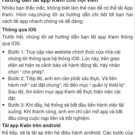
Nhiều bạn thắc mắc, không biết làm thế nào để có thể tải App
Kwin. Hôm nay,chúng tôi sx hướng dẫn chi tiết tới bạn hai
cách tải app nhanh chóng và dễ dàng:
Thông qua iOS
Trước hết, chúng tôi sẽ hướng dẫn bạn tải app Kwin thông
qua iOS:
Bước 1: Truy cập vào website chính thức của nhà cái
chúng tôi thông qua hệ thống iOS. Lúc này, trên giao
diện sẽ hiện ra cảnh báo về hành động tải, hãy nhấn
chọn “ cho phép”.
Bước 2: Tiếp đó, anh em cần phải xác thực. Và tiến
hành mở “ cài đặt chung”, rồi đến mục “ quản lý thiết bị”.
Sau đó, tìm kiếm mục app Kwin để thực hiện việc cài
đặt.
Bước 3: Khi đấy, hệ thống sẽ bắt đầu tiến hành việc tải
xuống. Khi thành công, anh em chỉ cần mở app và bắt
đầu công cuộc nạp tiền và trải nghiệm.
Tải app Kwin trên android
Kế tiếp, sẽ là tải ap trên hệ điều hành android. Các bước của