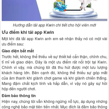
Hướng dẫn tải app Kwin chi tiết cho hội viên mới
Ưu điểm khi tải app Kwin
Một khi đã tải app Kwin anh em sẽ nhận thấy nó có một vài
ưu điểm sau:
Giao diện bắt mắt
Trước hết, không thể thiếu về sự thiết kế cẩn thận, chỉnh chu,
tỉ mỉ về giao diện. Đây là một ưu điểm rất nổi trội tại Kwin.
Chính vì vậy, mà chúng tôi đã thu hút được một lưu lượng
khách hàng lớn. Bên cạnh đó, không thể thiếu sự góp mắt
của âm thanh khi giành chơi game và khi giành chiến thắng.
Mang đậm chất kịch tính và hấp dẫn, vì vậy nó gây sự hồi
hộp đến người chơi.
Đảm bảo thông tin
Hiện nay, chúng tôi vẫn không ngừng nỗ lực, áp dụng những
công nghệ bảo mật tiên tiến nhất. Mục đích là đảm bảo thông