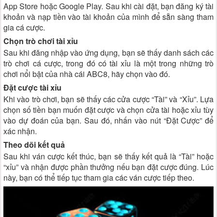
App Store hoặc Google Play. Sau khi cài đặt, bạn đăng ký tài
khoản và nạp tiền vào tài khoản của mình để sẵn sàng tham
gia cá cược.
Chọn trò chơi tài xỉu
Sau khi đăng nhập vào ứng dụng, bạn sẽ thấy danh sách các
trò chơi cá cược, trong đó có tài xỉu là một trong những trò
chơi nổi bật của nhà cái ABC8, hãy chọn vào đó.
Đặt cược tài xỉu
Khi vào trò chơi, bạn sẽ thấy các cửa cược “Tài” và “Xỉu”. Lựa
chọn số tiền bạn muốn đặt cược và chọn cửa tài hoặc xỉu tùy
vào dự đoán của bạn. Sau đó, nhấn vào nút “Đặt Cược” để
xác nhận.
Theo dõi kết quả
Sau khi ván cược kết thúc, bạn sẽ thấy kết quả là “Tài” hoặc
“xỉu” và nhận được phần thưởng nếu bạn đặt cược đúng. Lúc
này, bạn có thể tiếp tục tham gia các ván cược tiếp theo.