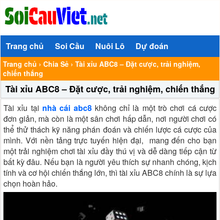
Trang chủ
Soi Cầu
Nuôi Lô
Dự đoán
Trang chủ
›
Chia Sẻ
›
Tài xỉu ABC8 – Đặt cược, trải nghiệm,
chiến thắng
Tài xỉu ABC8 – Đặt cược, trải nghiệm, chiến thắng
Tài xỉu tại
nhà cái abc8
không chỉ là một trò chơi cá cược
đơn giản, mà còn là một sân chơi hấp dẫn, nơi người chơi có
thể thử thách kỹ năng phán đoán và chiến lược cá cược của
mình. Với nền tảng trực tuyến hiện đại, mang đến cho bạn
một trải nghiệm chơi tài xỉu đầy thú vị và dễ dàng tiếp cận từ
bất kỳ đâu. Nếu bạn là người yêu thích sự nhanh chóng, kịch
tính và cơ hội chiến thắng lớn, thì tài xỉu ABC8 chính là sự lựa
chọn hoàn hảo.