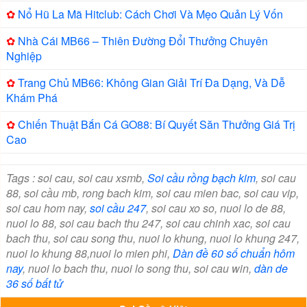
✿
Nổ Hũ La Mã Hitclub: Cách Chơi Và Mẹo Quản Lý Vốn
✿
Nhà Cái MB66 – Thiên Đường Đổi Thưởng Chuyên
Nghiệp
✿
Trang Chủ MB66: Không Gian Giải Trí Đa Dạng, Và Dễ
Khám Phá
✿
Chiến Thuật Bắn Cá GO88: Bí Quyết Săn Thưởng Giá Trị
Cao
Tags : soi cau, soi cau xsmb,
Soi cầu rồng bạch kim
, soi cau
88, soi cầu mb, rong bach kim, soi cau mien bac, soi cau vip,
soi cau hom nay,
soi cầu 247
, soi cau xo so, nuoi lo de 88,
nuoi lo 88, soi cau bach thu 247, soi cau chinh xac, soi cau
bach thu, soi cau song thu, nuoi lo khung, nuoi lo khung 247,
nuoi lo khung 88,nuoi lo mien phi,
Dàn đề 60 số chuẩn hôm
nay
, nuoi lo bach thu, nuoi lo song thu, soi cau win,
dàn de
36 số bất tử