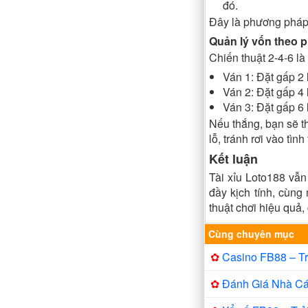
đó.
Đây là phương pháp 
Quản lý vốn theo 
Chiến thuật 2-4-6 là
Ván 1: Đặt gấp 2
Ván 2: Đặt gấp 4
Ván 3: Đặt gấp 6
Nếu thắng, bạn sẽ t
lỗ, tránh rơi vào tìn
Kết luận
Tài xỉu Loto188 vẫn
đầy kịch tính, cùn
thuật chơi hiệu quả, 
Cùng chuyên mục
✿
Casino FB88 – Tr
✿
Đánh Giá Nhà Cái