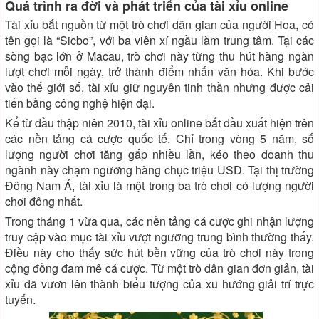
Quá trình ra đời và phát triển của tài xỉu online
Tài xỉu bắt nguồn từ một trò chơi dân gian của người Hoa, có
tên gọi là “Sicbo”, với ba viên xí ngầu làm trung tâm. Tại các
sòng bạc lớn ở Macau, trò chơi này từng thu hút hàng ngàn
lượt chơi mỗi ngày, trở thành điểm nhấn văn hóa. Khi bước
vào thế giới số, tài xỉu giữ nguyên tinh thần nhưng được cải
tiến bằng công nghệ hiện đại.
Kể từ đầu thập niên 2010, tài xỉu online bắt đầu xuất hiện trên
các nền tảng cá cược quốc tế. Chỉ trong vòng 5 năm, số
lượng người chơi tăng gấp nhiều lần, kéo theo doanh thu
ngành này chạm ngưỡng hàng chục triệu USD. Tại thị trường
Đông Nam Á, tài xỉu là một trong ba trò chơi có lượng người
chơi đông nhất.
Trong tháng 1 vừa qua, các nền tảng cá cược ghi nhận lượng
truy cập vào mục tài xỉu vượt ngưỡng trung bình thường thấy.
Điều này cho thấy sức hút bền vững của trò chơi này trong
cộng đồng đam mê cá cược. Từ một trò dân gian đơn giản, tài
xỉu đã vươn lên thành biểu tượng của xu hướng giải trí trực
tuyến.