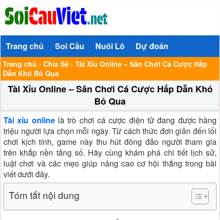
Trang chủ
Soi Cầu
Nuôi Lô
Dự đoán
Trang chủ
›
Chia Sẻ
›
Tài Xỉu Online – Sân Chơi Cá Cược Hấp
Dẫn Khó Bỏ Qua
Tài Xỉu Online – Sân Chơi Cá Cược Hấp Dẫn Khó
Bỏ Qua
Tài xỉu online
là trò chơi cá cược điện tử đang được hàng
triệu người lựa chọn mỗi ngày. Từ cách thức đơn giản đến lối
chơi kịch tính, game này thu hút đông đảo người tham gia
trên khắp nền tảng số. Hãy cùng khám phá chi tiết lịch sử,
luật chơi và các mẹo giúp nâng cao cơ hội thắng trong bài
viết dưới đây.
Tóm tắt nội dung