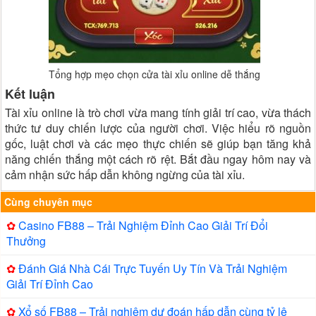
Tổng hợp mẹo chọn cửa tài xỉu online dễ thắng
Kết luận
Tài xỉu online là trò chơi vừa mang tính giải trí cao, vừa thách
thức tư duy chiến lược của người chơi. Việc hiểu rõ nguồn
gốc, luật chơi và các mẹo thực chiến sẽ giúp bạn tăng khả
năng chiến thắng một cách rõ rệt. Bắt đầu ngay hôm nay và
cảm nhận sức hấp dẫn không ngừng của tài xỉu.
Cùng chuyên mục
✿
Casino FB88 – Trải Nghiệm Đỉnh Cao Giải Trí Đổi
Thưởng
✿
Đánh Giá Nhà Cái Trực Tuyến Uy Tín Và Trải Nghiệm
Giải Trí Đỉnh Cao
✿
Xổ số FB88 – Trải nghiệm dự đoán hấp dẫn cùng tỷ lệ