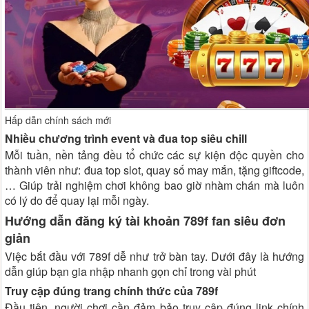
Hấp dẫn chính sách mới
Nhiều chương trình event và đua top siêu chill
Mỗi tuần, nền tảng đều tổ chức các sự kiện độc quyền cho
thành viên như: đua top slot, quay số may mắn, tặng giftcode,
… Giúp trải nghiệm chơi không bao giờ nhàm chán mà luôn
có lý do để quay lại mỗi ngày.
Hướng dẫn đăng ký tài khoản 789f fan siêu đơn
giản
Việc bắt đầu với 789f dễ như trở bàn tay. Dưới đây là hướng
dẫn giúp bạn gia nhập nhanh gọn chỉ trong vài phút
Truy cập đúng trang chính thức của 789f
Đầu tiên, người chơi cần đảm bảo truy cập đúng link chính