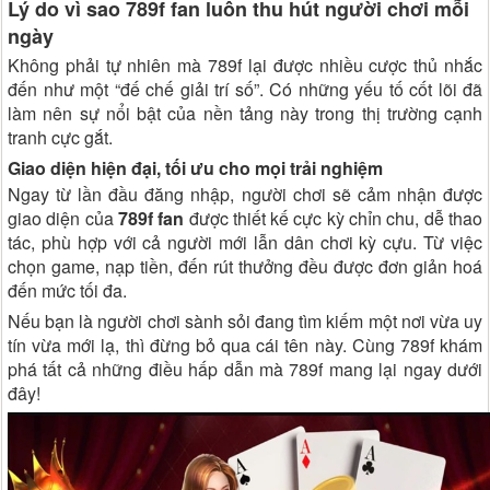
Lý do vì sao 789f fan luôn thu hút người chơi mỗi
ngày
Không phải tự nhiên mà 789f lại được nhiều cược thủ nhắc
đến như một “đế chế giải trí số”. Có những yếu tố cốt lõi đã
làm nên sự nổi bật của nền tảng này trong thị trường cạnh
tranh cực gắt.
Giao diện hiện đại, tối ưu cho mọi trải nghiệm
Ngay từ lần đầu đăng nhập, người chơi sẽ cảm nhận được
giao diện của
789f fan
được thiết kế cực kỳ chỉn chu, dễ thao
tác, phù hợp với cả người mới lẫn dân chơi kỳ cựu. Từ việc
chọn game, nạp tiền, đến rút thưởng đều được đơn giản hoá
đến mức tối đa.
Nếu bạn là người chơi sành sỏi đang tìm kiếm một nơi vừa uy
tín vừa mới lạ, thì đừng bỏ qua cái tên này. Cùng 789f khám
phá tất cả những điều hấp dẫn mà 789f mang lại ngay dưới
đây!