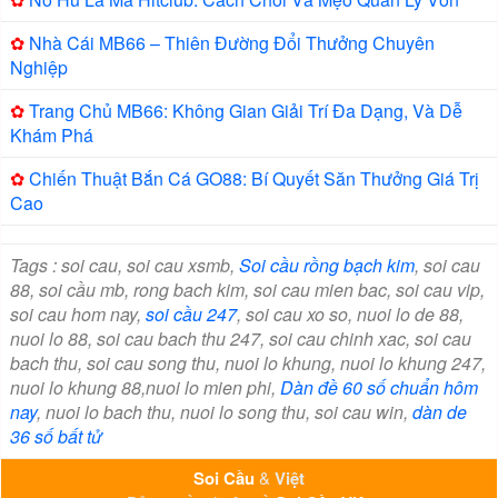
✿
Nhà Cái MB66 – Thiên Đường Đổi Thưởng Chuyên
Nghiệp
✿
Trang Chủ MB66: Không Gian Giải Trí Đa Dạng, Và Dễ
Khám Phá
✿
Chiến Thuật Bắn Cá GO88: Bí Quyết Săn Thưởng Giá Trị
Cao
Tags : soi cau, soi cau xsmb,
Soi cầu rồng bạch kim
, soi cau
88, soi cầu mb, rong bach kim, soi cau mien bac, soi cau vip,
soi cau hom nay,
soi cầu 247
, soi cau xo so, nuoi lo de 88,
nuoi lo 88, soi cau bach thu 247, soi cau chinh xac, soi cau
bach thu, soi cau song thu, nuoi lo khung, nuoi lo khung 247,
nuoi lo khung 88,nuoi lo mien phi,
Dàn đề 60 số chuẩn hôm
nay
, nuoi lo bach thu, nuoi lo song thu, soi cau win,
dàn de
36 số bất tử
Soi Cầu
&
Việt