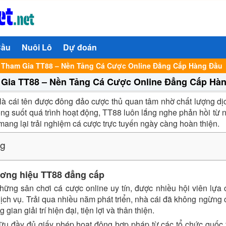
Cầu
Nuôi Lô
Dự đoán
›
Tham Gia TT88 – Nền Tảng Cá Cược Online Đẳng Cấp Hàng Đầu
Gia TT88 – Nền Tảng Cá Cược Online Đẳng Cấp Hà
à cái tên được đông đảo cược thủ quan tâm nhờ chất lượng dị
ong suốt quá trình hoạt động, TT88 luôn lắng nghe phản hồi từ n
mang lại trải nghiệm cá cược trực tuyến ngày càng hoàn thiện.
ng
ương hiệu TT88 đẳng cấp
hững sân chơi cá cược online uy tín, được nhiều hội viên lự
ịch vụ. Trải qua nhiều năm phát triển, nhà cái đã không ngừng 
gian giải trí hiện đại, tiện lợi và thân thiện.
ữu đầy đủ giấy phép hoạt động hợp pháp từ các tổ chức quốc 