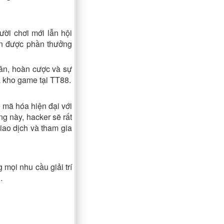
ời chơi mới lẫn hội
ận được phần thưởng
 ân, hoàn cược và sự
á kho game tại TT88.
 mã hóa hiện đại với
ng này, hacker sẽ rất
iao dịch và tham gia
mọi nhu cầu giải trí
.