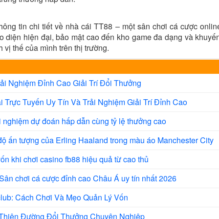
hông tin chi tiết về nhà cái TT88 – một sân chơi cá cược online
iao diện hiện đại, bảo mật cao đến kho game đa dạng và khuyế
vị thế của mình trên thị trường.
ải Nghiệm Đỉnh Cao Giải Trí Đổi Thưởng
 Trực Tuyến Uy Tín Và Trải Nghiệm Giải Trí Đỉnh Cao
i nghiệm dự đoán hấp dẫn cùng tỷ lệ thưởng cao
độ ấn tượng của Erling Haaland trong màu áo Manchester City
vốn khi chơi casino fb88 hiệu quả từ cao thủ
Sân chơi cá cược đỉnh cao Châu Á uy tín nhất 2026
club: Cách Chơi Và Mẹo Quản Lý Vốn
Thiên Đường Đổi Thưởng Chuyên Nghiệp