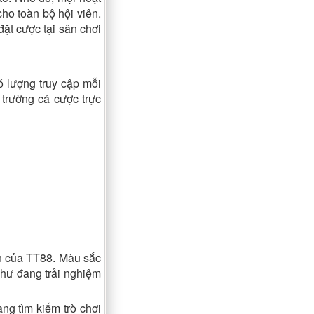
ho toàn bộ hội viên.
đặt cược tại sân chơi
 lượng truy cập mỗi
 trường cá cược trực
ện của TT88. Màu sắc
hư đang trải nghiệm
g tìm kiếm trò chơi