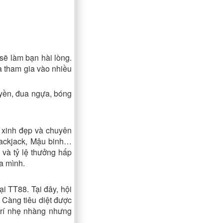
sẽ làm bạn hài lòng.
và tham gia vào nhiều
yền, đua ngựa, bóng
 xinh đẹp và chuyên
Blackjack, Mậu binh…
 và tỷ lệ thưởng hấp
a mình.
ại TT88. Tại đây, hội
. Càng tiêu diệt được
 trí nhẹ nhàng nhưng