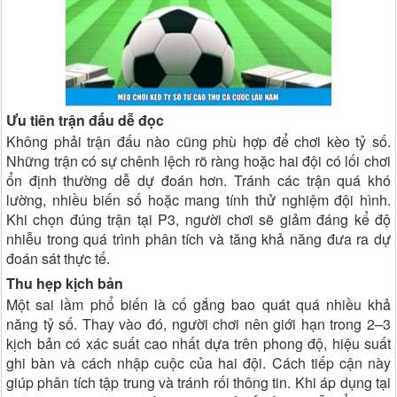
Ưu tiên trận đấu dễ đọc
Không phải trận đấu nào cũng phù hợp để chơi kèo tỷ số.
Những trận có sự chênh lệch rõ ràng hoặc hai đội có lối chơi
ổn định thường dễ dự đoán hơn. Tránh các trận quá khó
lường, nhiều biến số hoặc mang tính thử nghiệm đội hình.
Khi chọn đúng trận tại P3, người chơi sẽ giảm đáng kể độ
nhiễu trong quá trình phân tích và tăng khả năng đưa ra dự
đoán sát thực tế.
Thu hẹp kịch bản
Một sai lầm phổ biến là cố gắng bao quát quá nhiều khả
năng tỷ số. Thay vào đó, người chơi nên giới hạn trong 2–3
kịch bản có xác suất cao nhất dựa trên phong độ, hiệu suất
ghi bàn và cách nhập cuộc của hai đội. Cách tiếp cận này
giúp phân tích tập trung và tránh rối thông tin. Khi áp dụng tại