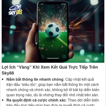
Lợi Ích “Vàng” Khi Xem Kết Quả Trực Tiếp Trên
Sky88
Nắm bắt thông tin nhanh chóng
: Cập nhật kết quả
trận đấu “siêu tốc”, giúp bạn nắm bắt thông tin một cách
nhanh chóng và chính xác, không bỏ lỡ bất kỳ diễn biến
quan trọng nào, dù là những thay đổi nhỏ nhất trên sân.
Ra quyết định cá cược chính xác
: Theo dõi diễn biến
trận đấu trực tiếp giúp bạn đưa ra quyết định cá cược