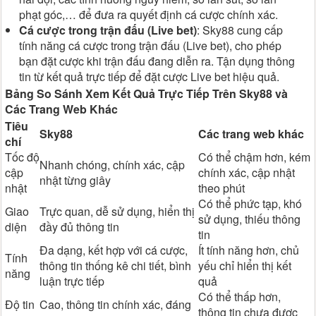
phạt góc,… để đưa ra quyết định cá cược chính xác.
Cá cược trong trận đấu (Live bet)
: Sky88 cung cấp
tính năng cá cược trong trận đấu (Live bet), cho phép
bạn đặt cược khi trận đấu đang diễn ra. Tận dụng thông
tin từ kết quả trực tiếp để đặt cược Live bet hiệu quả.
Bảng So Sánh Xem Kết Quả Trực Tiếp Trên Sky88 và
Các Trang Web Khác
Tiêu
Sky88
Các trang web khác
chí
Tốc độ
Có thể chậm hơn, kém
Nhanh chóng, chính xác, cập
cập
chính xác, cập nhật
nhật từng giây
nhật
theo phút
Có thể phức tạp, khó
Giao
Trực quan, dễ sử dụng, hiển thị
sử dụng, thiếu thông
diện
đầy đủ thông tin
tin
Đa dạng, kết hợp với cá cược,
Ít tính năng hơn, chủ
Tính
thông tin thống kê chi tiết, bình
yếu chỉ hiển thị kết
năng
luận trực tiếp
quả
Có thể thấp hơn,
Độ tin
Cao, thông tin chính xác, đáng
thông tin chưa được